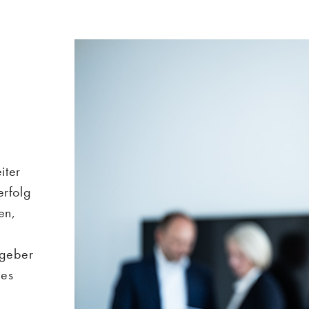
iter
erfolg
en,
tgeber
des