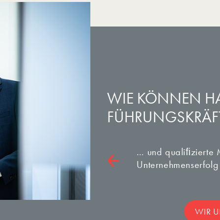
WIE KÖNNEN H
FÜHRUNGS­KRÄF
… und qualiﬁzierte 
Unternehmenserfolg 
WIR U