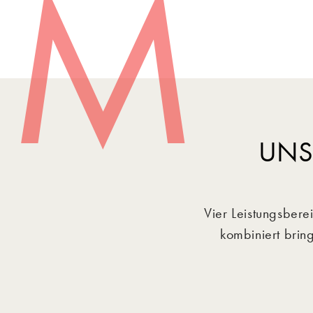
M
UNS
Vier Leistungsber
kombiniert brin