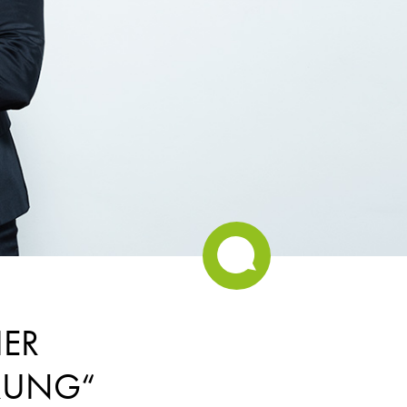
IER
RUNG“