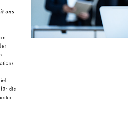
t uns
man
der
m
ations
iel
für die
beiter