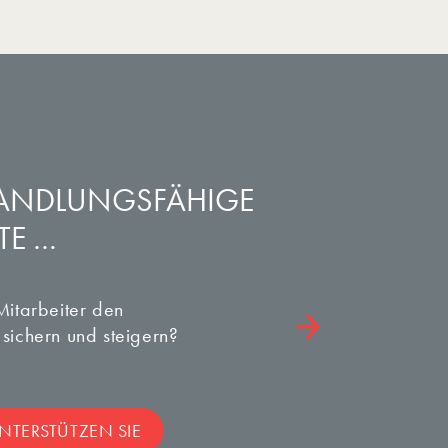
ANDLUNGS­FÄHIGE
TE …
Mitarbeiter den
sichern und steigern?
NTERSTÜTZEN SIE