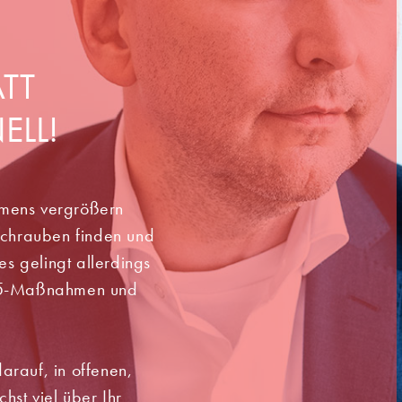
ATT
ELL!
hmens vergrößern
lschrauben finden und
ies gelingt allerdings
/15-Maßnahmen und
arauf, in offenen,
hst viel über Ihr