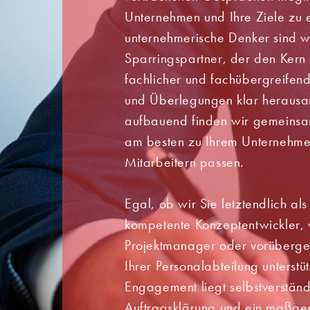
Unternehmen und Ihre Ziele zu e
unternehmerische Denker sind wi
Sparringspartner, der den Kern
fachlicher und fachübergreifen
und Überlegungen klar herausar
aufbauend finden wir gemeinsa
am besten zu Ihrem Unternehme
Mitarbeitern passen.
Egal, ob wir Sie letztendlich als
kompetente Konzeptentwickler, v
Projektmanager oder vorüberge
Ihrer Personalabteilung unterst
Engagement liegt selbstverständl
Auftragsklärung und ein maßges