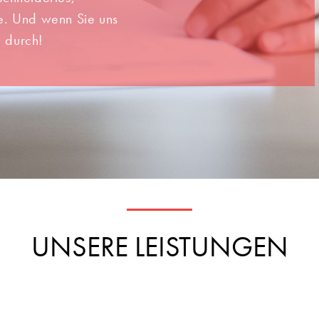
e. Und wenn Sie uns
e durch!
|
NAME
UNSERE LEISTUNGEN
TELEFON