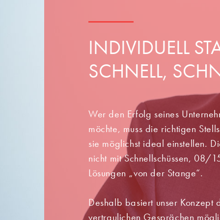
INDIVIDUELL ST
SCHNELL, SCHN
Wer den Erfolg seines Unterne
möchte, muss die richtigen Stel
sie möglichst ideal einstellen. D
nicht mit Schnellschüssen, 08
Lösungen „von der Stange“.
Deshalb basiert unser Konzept d
vertraulichen Gesprächen möglic