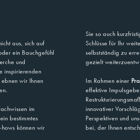
Sie so auch kurzfrist
t aus, sich auf
Schlüsse für Ihr weiteres Vorgehen 
oder ein Bauchgefühl
selbstständig zu err
gezielt weiterzue
e inspirierenden
Im Rahmen einer
Pro
gen.
effektive Impulsgeber. Binden Sie uns z. B. in die Planung von
Restrukturierungsmaßna
Fachwissen im
innovativer Vorschläg
Perspektiven und unserer fundierten Meinung gena
w-hows können wir
bei, der Ihnen entsch