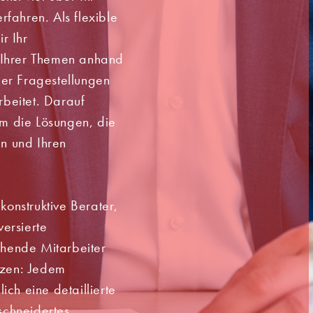
rfahren. Als flexible
r Ihr
 Ihrer Themen anhand
der Fragestellungen
beitet. Darauf
m die Lösungen, die
n und Ihren
 konstruktive Berater,
ersierte
hende Mitarbeiter
ützen: Jedem
ich eine detaillierte
chneidertes,