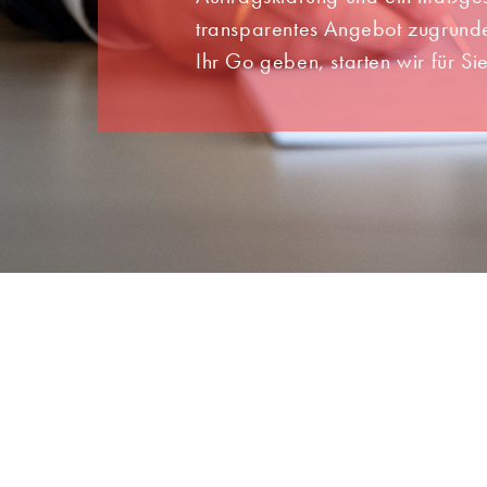
transparentes Angebot zugrund
Ihr Go geben, starten wir für Si